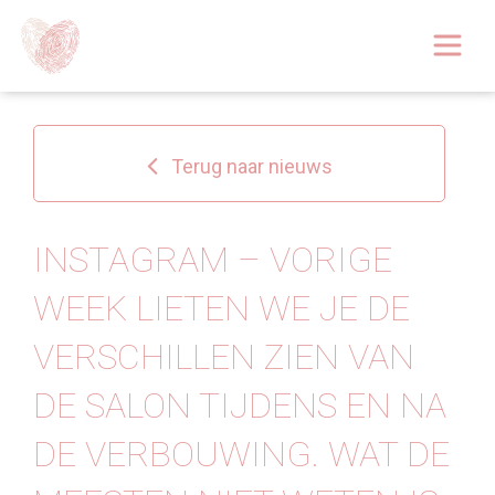
Afspraak boeken
Over
Terug naar nieuws
Huidoplossingen
Behandelingen
INSTAGRAM – VORIGE
WEEK LIETEN WE JE DE
Tarieven 2026
VERSCHILLEN ZIEN VAN
Blog
DE SALON TIJDENS EN NA
Webshop
DE VERBOUWING. WAT DE
Afspraak