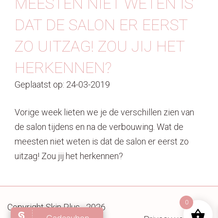
MEESTEN NIET WETEN IS
Contact
DAT DE SALON ER EERST
ZO UITZAG! ZOU JIJ HET
HERKENNEN?
Geplaatst op: 24-03-2019
Vorige week lieten we je de verschillen zien van
de salon tijdens en na de verbouwing. Wat de
meesten niet weten is dat de salon er eerst zo
uitzag! Zou jij het herkennen?
0
Copyright Skin Plus - 2026