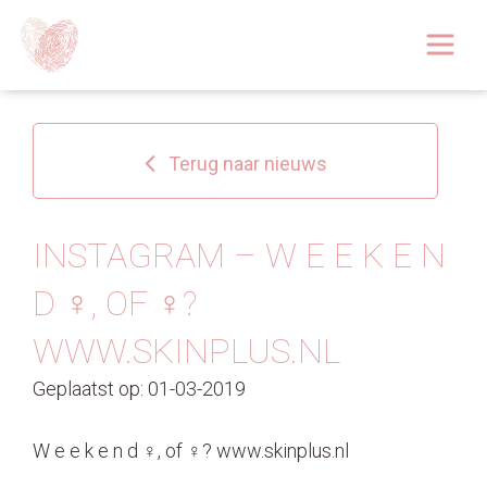
Afspraak boeken
Over
Terug naar nieuws
Huidoplossingen
Behandelingen
INSTAGRAM – W E E K E N
D ‍♀️, OF ‍♀️?
Tarieven 2026
WWW.SKINPLUS.NL
Blog
Geplaatst op: 01-03-2019
Webshop
W e e k e n d ‍♀️, of ‍♀️? www.skinplus.nl
Afspraak