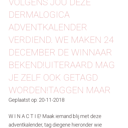
VOLGENS JOU DEZE
Contact
DERMALOGICA
ADVENTKALENDER
VERDIEND. WE MAKEN 24
DECEMBER DE WINNAAR
BEKEND!UITERAARD MAG
JE ZELF OOK GETAGD
WORDEN!TAGGEN MAAR
Geplaatst op: 20-11-2018
W I N A C T I E! Maak iemand blij met deze
adventkalender, tag diegene hieronder wie