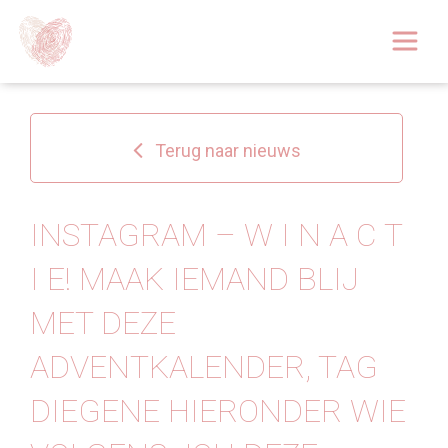
Afspraak boeken
Over
Terug naar nieuws
Huidoplossingen
Behandelingen
INSTAGRAM – W I N A C T
I E! MAAK IEMAND BLIJ
Tarieven 2026
MET DEZE
Blog
ADVENTKALENDER, TAG
Webshop
DIEGENE HIERONDER WIE
Afspraak