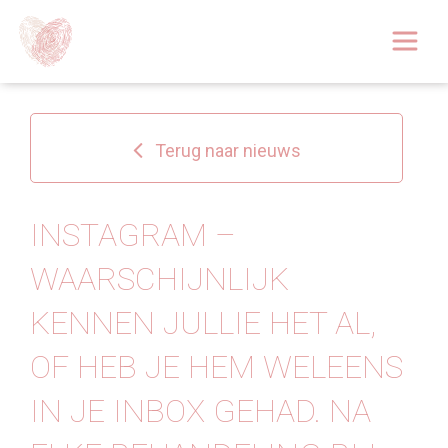
Afspraak boeken
Over
Terug naar nieuws
Huidoplossingen
Behandelingen
INSTAGRAM –
WAARSCHIJNLIJK
Tarieven 2026
KENNEN JULLIE HET AL,
Blog
OF HEB JE HEM WELEENS
Webshop
IN JE INBOX GEHAD. NA
Afspraak