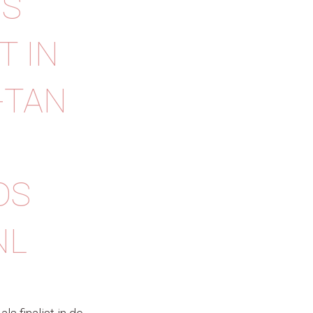
IS
T IN
-TAN
DS
NL