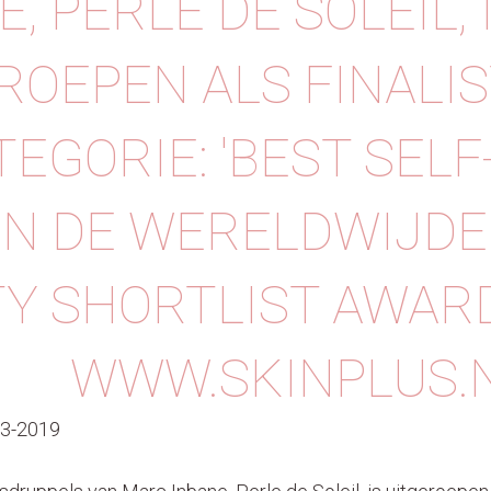
, PERLE DE SOLEIL, 
ROEPEN ALS FINALIS
TEGORIE: 'BEST SELF
 IN DE WERELDWIJDE
Y SHORTLIST AWAR
 ⠀⠀ WWW.SKINPLUS.
03-2019