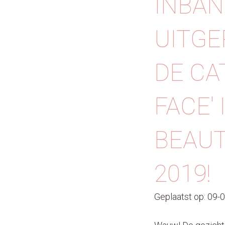
INBANE
UITGE
DE CA
FACE'
BEAUT
2019!
Geplaatst op: 09-