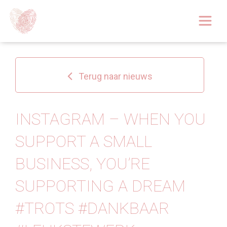
Afspraak boeken
Over
Terug naar nieuws
Huidoplossingen
Behandelingen
INSTAGRAM – WHEN YOU
SUPPORT A SMALL
Tarieven 2026
BUSINESS, YOU’RE
Blog
SUPPORTING A DREAM
Webshop
#TROTS #DANKBAAR
Afspraak