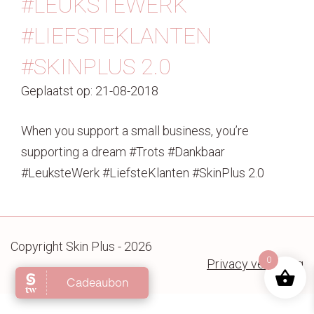
#LEUKSTEWERK
Contact
#LIEFSTEKLANTEN
#SKINPLUS 2.0
Geplaatst op: 21-08-2018
When you support a small business, you’re
supporting a dream #Trots #Dankbaar
#LeuksteWerk #LiefsteKlanten #SkinPlus 2.0
Copyright Skin Plus - 2026
0
Privacy verklaring