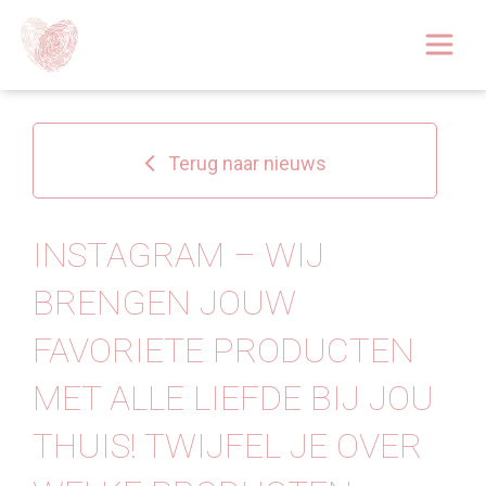
Afspraak boeken
Over
Terug naar nieuws
Huidoplossingen
Behandelingen
INSTAGRAM – WIJ
BRENGEN JOUW
Tarieven 2026
FAVORIETE PRODUCTEN
Blog
MET ALLE LIEFDE BIJ JOU
Webshop
THUIS! ️⁠⁠TWIJFEL JE OVER
Afspraak