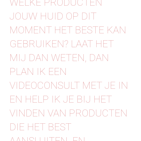
WELKE PRODUCTEN
Contact
JOUW HUID OP DIT
MOMENT HET BESTE KAN
GEBRUIKEN? LAAT HET
MIJ DAN WETEN, DAN
PLAN IK EEN
VIDEOCONSULT MET JE IN
EN HELP IK JE BIJ HET
VINDEN VAN PRODUCTEN
DIE HET BEST
AANSLUITEN. EN