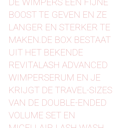
DE WIMPERS EEN FIJNE
Contact
BOOST TE GEVEN EN ZE
LANGER EN STERKER TE
MAKEN.DE BOX BESTAAT
UIT HET BEKENDE
REVITALASH ADVANCED
WIMPERSERUM EN JE
KRIJGT DE TRAVEL-SIZES
VAN DE DOUBLE-ENDED
VOLUME SET EN
MICELLAIR LASH WASH