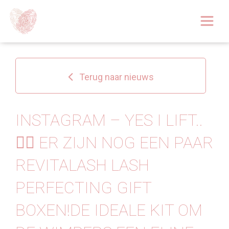
Afspraak boeken
Over
Terug naar nieuws
Huidoplossingen
Behandelingen
INSTAGRAM – YES I LIFT..
🏋️‍♀️ ER ZIJN NOG EEN PAAR
Tarieven 2026
REVITALASH LASH
Blog
PERFECTING GIFT
Webshop
BOXEN!DE IDEALE KIT OM
Afspraak