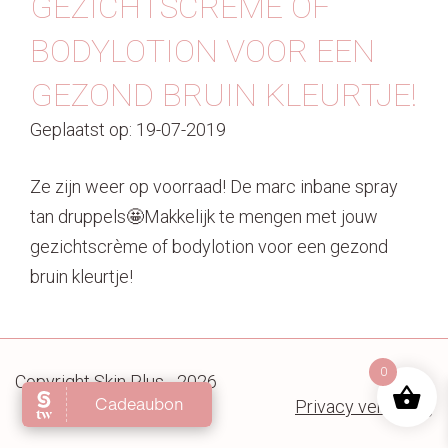
GEZICHTSCRÈME OF
Contact
BODYLOTION VOOR EEN
GEZOND BRUIN KLEURTJE!
Geplaatst op: 19-07-2019
Ze zijn weer op voorraad! De marc inbane spray
tan druppels🤩Makkelijk te mengen met jouw
gezichtscrème of bodylotion voor een gezond
bruin kleurtje!
0
Copyright Skin Plus - 2026
Privacy verklaring