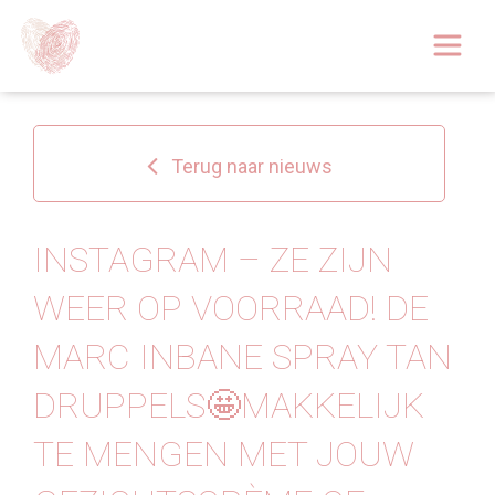
Afspraak boeken
Over
Terug naar nieuws
Huidoplossingen
Behandelingen
INSTAGRAM – ZE ZIJN
WEER OP VOORRAAD! DE
Tarieven 2026
MARC INBANE SPRAY TAN
Blog
DRUPPELS🤩MAKKELIJK
Webshop
TE MENGEN MET JOUW
Afspraak