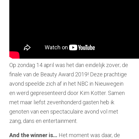
Contact
Op zondag 14 april was het dan eindelijk zover; de
finale van de Beauty Award 2019! Deze prachtige
avond speelde zich af in het NBC in Nieuwegein
en werd gepresenteerd door Kim Kotter. Samen
met maar liefst zevenhonderd gasten heb ik
genoten van een spectaculaire avond vol met
zang, dans en entertainment.
And the winner is…
Het moment was daar, de