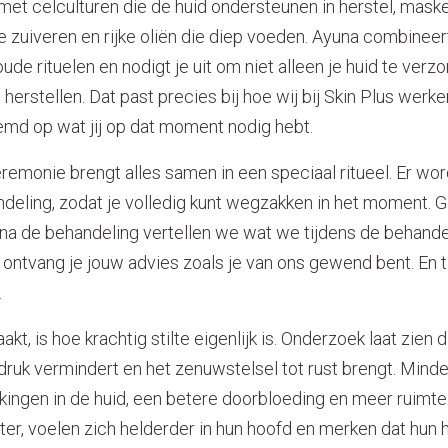
et celculturen die de huid ondersteunen in herstel, mask
ie zuiveren en rijke oliën die diep voeden. Ayuna combine
e rituelen en nodigt je uit om niet alleen je huid te verzo
e herstellen. Dat past precies bij hoe wij bij Skin Plus werke
md op wat jij op dat moment nodig hebt.
remonie brengt alles samen in een speciaal ritueel. Er wo
deling, zodat je volledig kunt wegzakken in het moment. G
na de behandeling vertellen we wat we tijdens de behande
ontvang je jouw advies zoals je van ons gewend bent. En t
e.
aakt, is hoe krachtig stilte eigenlijk is. Onderzoek laat zien d
druk vermindert en het zenuwstelsel tot rust brengt. Mind
ingen in de huid, een betere doorbloeding en meer ruimte 
er, voelen zich helderder in hun hoofd en merken dat hun h