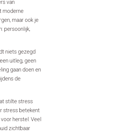
ers van
ert moderne
rgen, maar ook je
n: persoonlijk,
rdt niets gezegd
een uitleg, geen
ling gaan doen en
ijdens de
at stilte stress
er stress betekent
voor herstel. Veel
uid zichtbaar