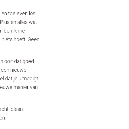
 en toe even los
Plus en alles wat
om ben ik me
niets hoeft. Geen
an ooit dat goed
e een nieuwe
el dat je uitnodigt
 nieuwe manier van
cht: clean,
gen.