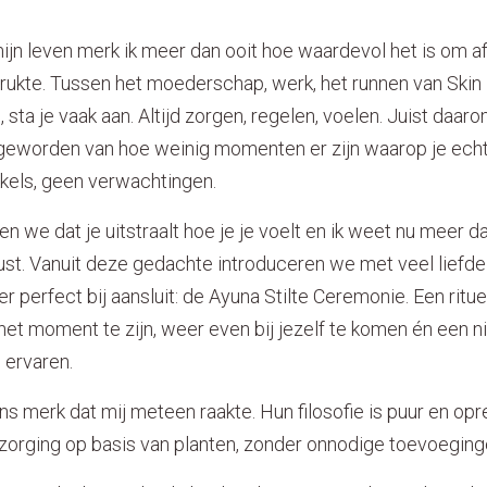
ijn leven merk ik meer dan ooit hoe waardevol het is om af
rukte. Tussen het moederschap, werk, het runnen van Skin 
 sta je vaak aan. Altijd zorgen, regelen, voelen. Juist daar
eworden van hoe weinig momenten er zijn waarop je echt 
kkels, geen verwachtingen.
ven we dat je uitstraalt hoe je je voelt en ik weet nu meer d
rust. Vanuit deze gedachte introduceren we met veel liefd
r perfect bij aansluit: de Ayuna Stilte Ceremonie. Een ritue
n het moment te zijn, weer even bij jezelf te komen én een
e ervaren.
s merk dat mij meteen raakte. Hun filosofie is puur en opre
erzorging op basis van planten, zonder onnodige toevoegin