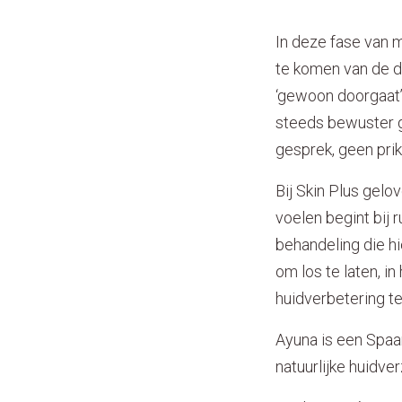
In deze fase van m
te komen van de d
‘gewoon doorgaat’,
steeds bewuster g
gesprek, geen pri
Bij Skin Plus gelo
voelen begint bij 
behandeling die hie
om los te laten, i
huidverbetering t
Ayuna is een Spaan
natuurlijke huidv