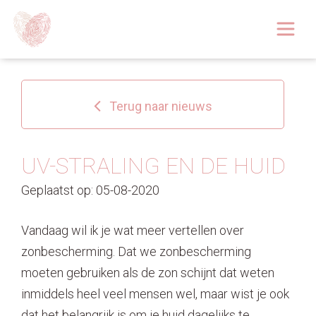
Afspraak boeken
Over
Terug naar nieuws
Huidoplossingen
Behandelingen
UV-STRALING EN DE HUID
Geplaatst op: 05-08-2020
Tarieven 2026
Blog
Vandaag wil ik je wat meer vertellen over
zonbescherming. Dat we zonbescherming
Webshop
moeten gebruiken als de zon schijnt dat weten
inmiddels heel veel mensen wel, maar wist je ook
Afspraak
dat het belangrijk is om je huid dagelijks te