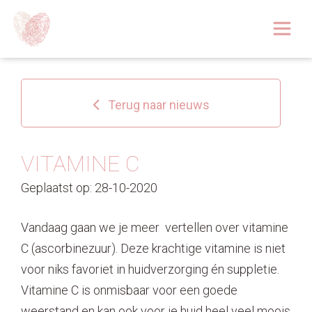
Afspraak boeken
Over
Terug naar nieuws
Huidoplossingen
Behandelingen
VITAMINE C
Geplaatst op: 28-10-2020
Tarieven 2026
Blog
Vandaag gaan we je meer vertellen over vitamine
C (ascorbinezuur). Deze krachtige vitamine is niet
Webshop
voor niks favoriet in huidverzorging én suppletie.
Vitamine C is onmisbaar voor een goede
Afspraak
weerstand en kan ook voor je huid heel veel moois