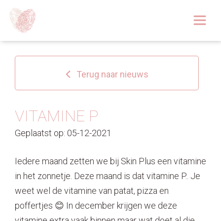
Afspraak boeken
Over
Terug naar nieuws
Huidoplossingen
Behandelingen
VITAMINE P
Geplaatst op: 05-12-2021
Tarieven 2026
Blog
Iedere maand zetten we bij Skin Plus een vitamine
in het zonnetje. Deze maand is dat vitamine P.. Je
Webshop
weet wel de vitamine van patat, pizza en
poffertjes 😊 In december krijgen we deze
Afspraak
vitamine extra vaak binnen maar wat doet al die