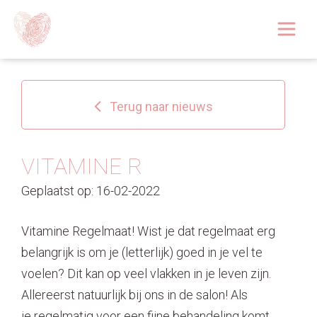
Afspraak boeken
Over
Terug naar nieuws
Huidoplossingen
Behandelingen
VITAMINE R
Geplaatst op: 16-02-2022
Tarieven 2026
Blog
Vitamine Regelmaat! Wist je dat regelmaat erg
belangrijk is om je (letterlijk) goed in je vel te
Webshop
voelen? Dit kan op veel vlakken in je leven zijn.
Allereerst natuurlijk bij ons in de salon! Als
Afspraak
je regelmatig voor een fijne behandeling komt