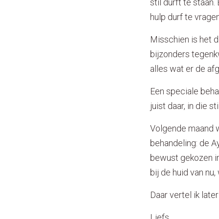
stil durft te staan
hulp durf te vragen
Misschien is het d
bijzonders tegenkw
alles wat er de af
Een speciale behan
juist daar, in die 
Volgende maand w
behandeling: de A
bewust gekozen in
bij de huid van nu,
Daar vertel ik late
Liefs,