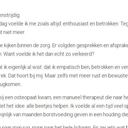
nstrijdig.
g voelde ik me zoals altijd: enthousiast en betrokken. Tegel
t niet meer.
te kijken binnen de zorg. Er volgden gesprekken en afsprak
. Want voelde ik het dan echt zo verkeerd?
t ik eigenlijk al wist: dat ik empatisch ben, betrokken en v
rek. Dat hoort bij mij. Maar zelfs met meer rust en bewust
erugkomen.
 bij een osteopaat kwam, een manueel therapeut die naar h
et het idee: alle beetjes helpen. Ik voelde al een tijd veel s
ijnlijk van maanden borstvoeding geven in een houding die
n naar mijn rug, maar naar het hele lichaam. En zei iets wat 