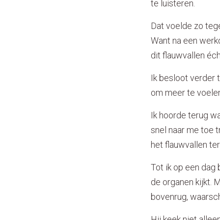
te luisteren.
Dat voelde zo tege
Want na een werkda
dit flauwvallen éch
Ik besloot verder 
om meer te voelen
Ik hoorde terug wa
snel naar me toe t
het flauwvallen t
Tot ik op een dag
de organen kijkt. M
bovenrug, waarsch
Hij keek niet allee