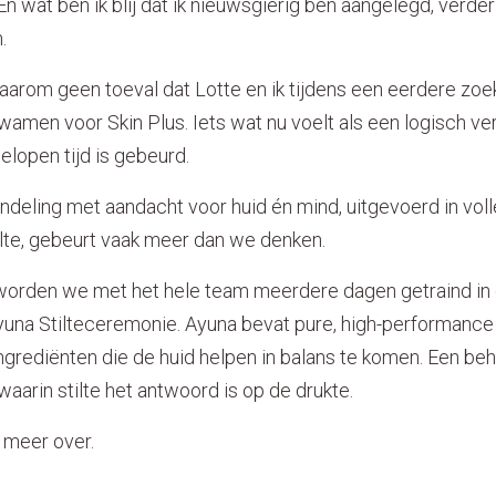
. En wat ben ik blij dat ik nieuwsgierig ben aangelegd, verd
.
aarom geen toeval dat Lotte en ik tijdens een eerdere zoe
amen voor Skin Plus. Iets wat nu voelt als een logisch ve
gelopen tijd is gebeurd.
deling met aandacht voor huid én mind, uitgevoerd in volle
stilte, gebeurt vaak meer dan we denken.
orden we met het hele team meerdere dagen getraind in
yuna Stilteceremonie. Ayuna bevat pure, high-performance
grediënten die de huid helpen in balans te komen. Een beh
 waarin stilte het antwoord is op de drukte.
r meer over.