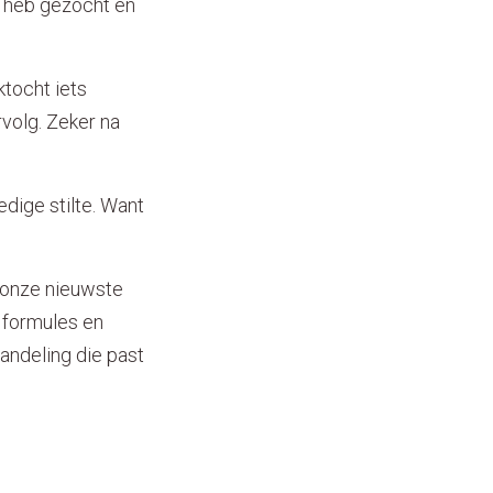
er heb gezocht en
ktocht iets
rvolg. Zeker na
dige stilte. Want
 onze nieuwste
 formules en
andeling die past