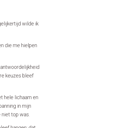
ijkertijd wilde ik
en die me hielpen
erantwoordelijkheid
ere keuzes bleef
et hele lichaam en
panning in mijn
 niet top was.
bleef hangen: dat