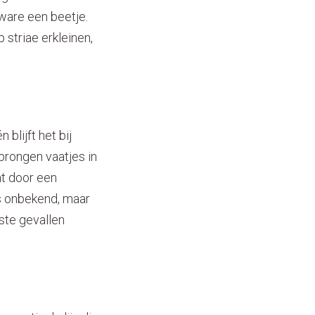
ware een beetje.
striae erkleinen,
blijft het bij
prongen vaatjes in
at door een
is onbekend, maar
ste gevallen