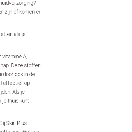
e huidverzorging?
n zijn of komen er
etten als je
 vitamine A,
schap. Deze stoffen
ardoor ook in de
 effectief op
den. Als je
je thuis kunt
ij Skin Plus
efte aan. Wel kun