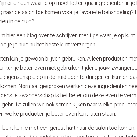
 Zijn er dingen waar je op moet letten qua ingrediënten in j
 naar de salon toe komen voor je favoriete behandeling? E
ien in de huid?
m hier een blog over te schrijven met tips waar je op kunt l
e je je huid nu het beste kunt verzorgen.
en kun je gewoon blijven gebruiken. Alleen producten met
zuur kun je beter even niet gebruiken tijdens jouw zwanger
e eigenschap diep in de huid door te dringen en kunnen da
komen. Normaal gesproken werken deze ingrediënten heel
ijdens je zwangerschap is het beter om deze even te vermij
gebruikt zullen we ook samen kijken naar welke producten 
en welke producten je beter even kunt laten staan.
 bent kun je met een gerust hart naar de salon toe komen. B
k altijd onze behandelingen helemaal op jouw huid en beho