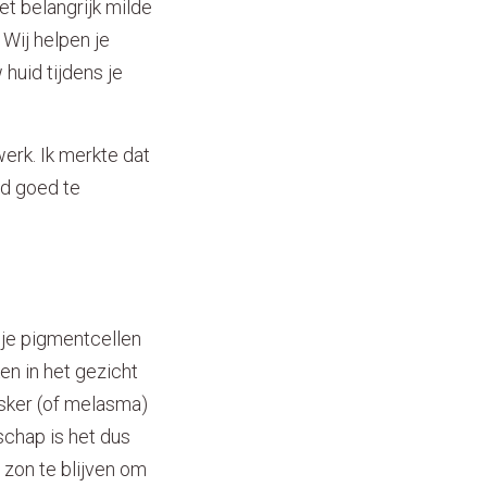
et belangrijk milde
Wij helpen je
huid tijdens je
werk. Ik merkte dat
id goed te
je pigmentcellen
n in het gezicht
sker (of melasma)
schap is het dus
 zon te blijven om