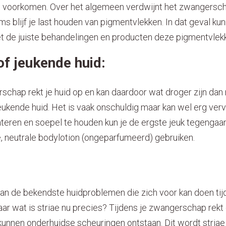
e voorkomen. Over het algemeen verdwijnt het zwangersc
ms blijf je last houden van pigmentvlekken. In dat geval ku
 de juiste behandelingen en producten deze pigmentvlek
of jeukende huid:
schap rekt je huid op en kan daardoor wat droger zijn dan 
ukende huid. Het is vaak onschuldig maar kan wel erg verve
teren en soepel te houden kun je de ergste jeuk tegengaan
ne, neutrale bodylotion (ongeparfumeerd) gebruiken.
 van de bekendste huidproblemen die zich voor kan doen ti
 wat is striae nu precies? Tijdens je zwangerschap rekt d
 kunnen onderhuidse scheuringen ontstaan. Dit wordt stria