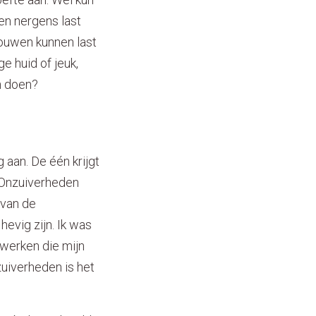
en nergens last
rouwen kunnen last
e huid of jeuk,
an doen?
aan. De één krijgt
. Onzuiverheden
 van de
evig zijn. Ik was
 werken die mijn
zuiverheden is het