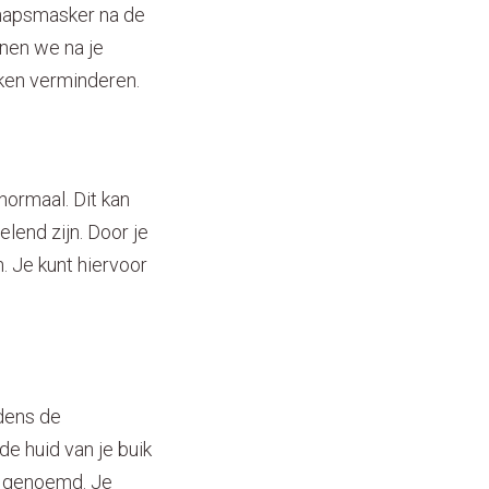
hapsmasker na de
nnen we na je
ken verminderen.
normaal. Dit kan
lend zijn. Door je
. Je kunt hiervoor
jdens de
e huid van je buik
e genoemd. Je