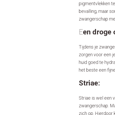
pigmentvlekken t
bevalling, maar so
zwangerschap met
E
en droge 
Tijdens je zwanger
zorgen voor een je
huid goed te hydra
het beste een fij
Striae:
Striae is wel een
zwangerschap. Maar
zich op. Hierdoor