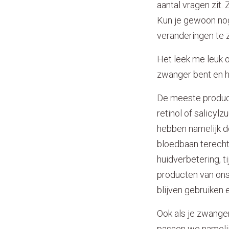
aantal vragen zit.
Kun je gewoon nog
veranderingen te z
Het leek me leuk o
zwanger bent en ho
De meeste product
retinol of salicyl
hebben namelijk d
bloedbaan terecht
huidverbetering, t
producten van ons 
blijven gebruiken 
Ook als je zwanger
passen we namelij