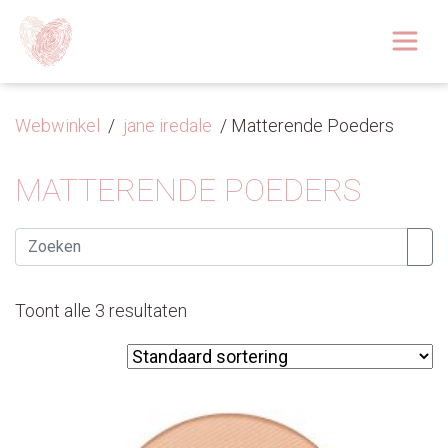
Afspraak boeken
Over
Webwinkel
/
jane iredale
/ Matterende Poeders
Huidoplossingen
MATTERENDE POEDERS
Behandelingen
Zoeken
Tarieven 2026
Toont alle 3 resultaten
Blog
Webshop
Afspraak