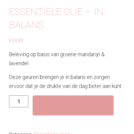
ESSENTIËLE OLIE – IN
BALANS
€
24,95
Beleving op basis van groene mandarijn &
lavendel
Deze geuren brengen je in balans en zorgen
ervoor dat je de drukte van de dag beter aan kunt.
Essentiële
Toevoegen aan winkelwagen
olie
-
In
balans