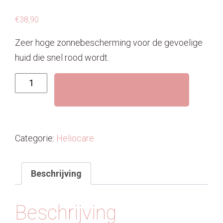
€
38,90
Zeer hoge zonnebescherming voor de gevoelige
huid die snel rood wordt.
Heliocare360°
Toevoegen aan winkelwagen
MD
A-
R
Emulsion
Categorie:
Heliocare
SPF
50+
aantal
Beschrijving
Beschrijving