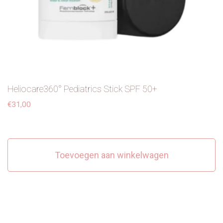
Heliocare360° Pediatrics Stick SPF 50+
€
31,00
Toevoegen aan winkelwagen