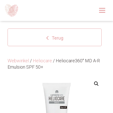
Afspraak boeken
Over
Terug
Huidoplossingen
Behandelingen
Webwinkel
/
Heliocare
/ Heliocare360° MD A-R
Emulsion SPF 50+
Tarieven 2026
Blog
Webshop
Afspraak