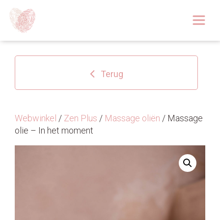
Afspraak boeken
Over
Terug
Huidoplossingen
Behandelingen
Webwinkel
/
Zen Plus
/
Massage oliën
/ Massage
olie – In het moment
Tarieven 2026
Blog
Webshop
Afspraak