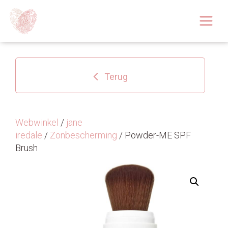
Afspraak boeken
Over
Terug
Huidoplossingen
Behandelingen
Webwinkel
/
jane
iredale
/
Zonbescherming
/ Powder-ME SPF
Tarieven 2026
Brush
Blog
Webshop
Afspraak