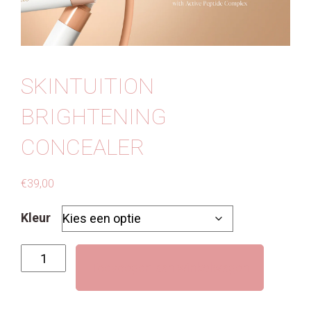
Contact
SKINTUITION
BRIGHTENING
CONCEALER
€
39,00
Kleur
Skintuition
Toevoegen aan winkelwagen
Brightening
Concealer
aantal