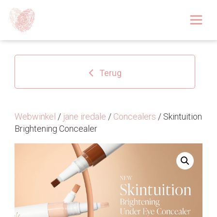
Afspraak boeken
Over
Terug
Huidoplossingen
Behandelingen
Webwinkel
/
jane iredale
/
Concealers
/ Skintuition
Brightening Concealer
Tarieven 2026
Blog
Webshop
Afspraak