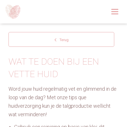
Afspraak boeken
Over
Terug
Huidoplossingen
WAT TE DOEN BIJ EEN
Behandelingen
VETTE HUID
Tarieven 2026
Word jouw huid regelmatig vet en glimmend in de
Blog
loop van de dag? Met onze tips que
huidverzorging kun je de talgproductie wellicht
Webshop
wat verminderen!
Afspraak
Gebruik een reiniging op basis van klei; dit