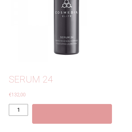
Contact
SERUM 24
€
132,00
Serum
Toevoegen aan winkelwagen
24
aantal