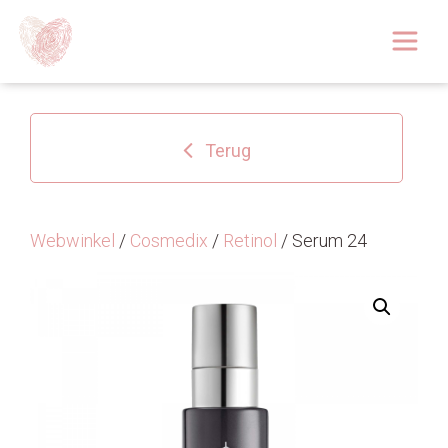
Afspraak boeken
Over
Terug
Huidoplossingen
Behandelingen
Webwinkel
/
Cosmedix
/
Retinol
/ Serum 24
Tarieven 2026
Blog
Webshop
Afspraak