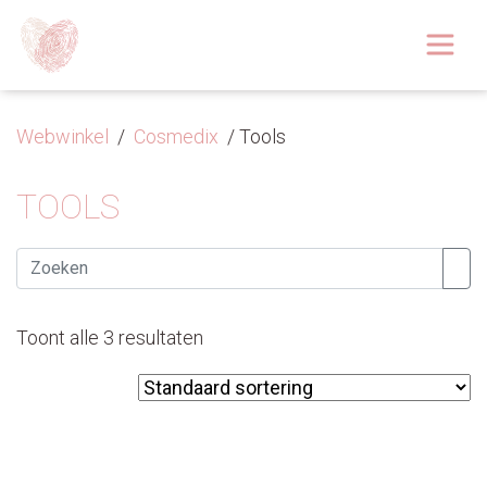
Afspraak boeken
Over
Webwinkel
/
Cosmedix
/ Tools
Huidoplossingen
TOOLS
Behandelingen
Zoeken
Tarieven 2026
Toont alle 3 resultaten
Blog
Webshop
Afspraak