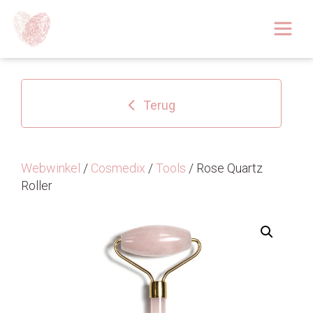
Afspraak boeken
Over
Terug
Huidoplossingen
Behandelingen
Webwinkel
/
Cosmedix
/
Tools
/ Rose Quartz
Roller
Tarieven 2026
Blog
Webshop
Afspraak