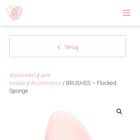
Afspraak boeken
Over
Terug
Huidoplossingen
Behandelingen
Webwinkel
/
jane
iredale
/
Accessoires
/ BRUSHES – Flocked
Tarieven 2026
Sponge
Blog
Webshop
Afspraak