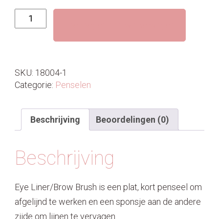
Eye
Toevoegen aan winkelwagen
Liner/Brow
Brush
|
Zolang
SKU:
18004-1
voorraad
Categorie:
Penselen
strekt
aantal
Beschrijving
Beoordelingen (0)
Beschrijving
Eye Liner/Brow Brush is een plat, kort penseel om
afgelijnd te werken en een sponsje aan de andere
zijde om lijnen te vervagen.