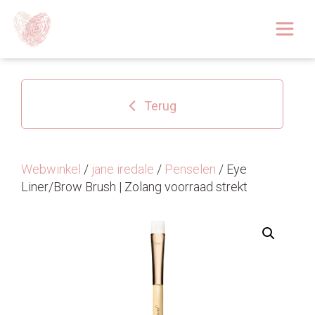
Afspraak boeken
Over
Terug
Huidoplossingen
Behandelingen
Webwinkel
/
jane iredale
/
Penselen
/ Eye
Liner/Brow Brush | Zolang voorraad strekt
Tarieven 2026
Blog
Webshop
Afspraak