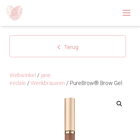
Afspraak boeken
Over
Terug
Huidoplossingen
Behandelingen
Webwinkel
/
jane
iredale
/
Wenkbrauwen
/ PureBrow® Brow Gel
Tarieven 2026
Blog
Webshop
Afspraak