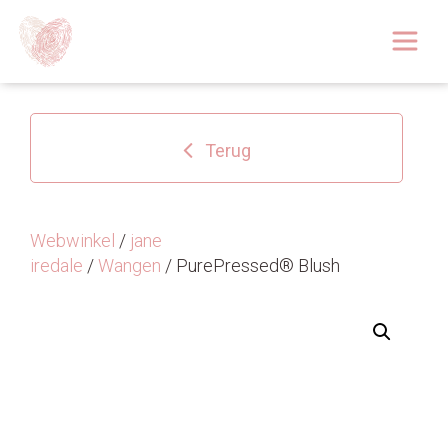
Afspraak boeken
Over
Terug
Huidoplossingen
Behandelingen
Webwinkel
/
jane
iredale
/
Wangen
/ PurePressed® Blush
Tarieven 2026
Blog
Webshop
Afspraak