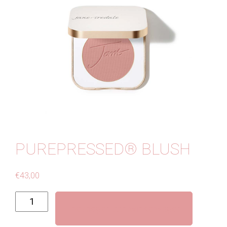
Contact
PUREPRESSED® BLUSH
€
43,00
PurePressed®
Toevoegen aan winkelwagen
Blush
aantal