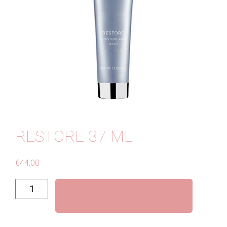
Contact
RESTORE 37 ML
€
44,00
Restore
Toevoegen aan winkelwagen
37
ml
aantal