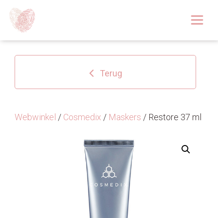
Afspraak boeken
Over
Terug
Huidoplossingen
Behandelingen
Webwinkel
/
Cosmedix
/
Maskers
/ Restore 37 ml
Tarieven 2026
Blog
Webshop
Afspraak