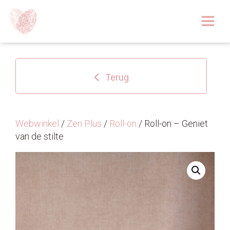
Afspraak boeken
Over
Terug
Huidoplossingen
Behandelingen
Webwinkel
/
Zen Plus
/
Roll-on
/ Roll-on – Geniet
van de stilte
Tarieven 2026
Blog
Webshop
Afspraak