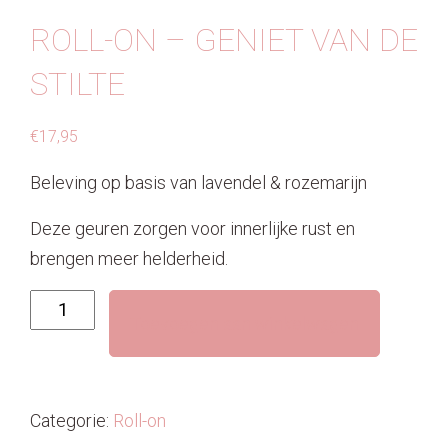
ROLL-ON – GENIET VAN DE
STILTE
€
17,95
Beleving op basis van lavendel & rozemarijn
Deze geuren zorgen voor innerlijke rust en
brengen meer helderheid.
Roll-
Toevoegen aan winkelwagen
on
-
Geniet
van
Categorie:
Roll-on
de