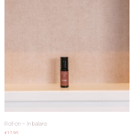
Roll-on – In balans
€
17,95