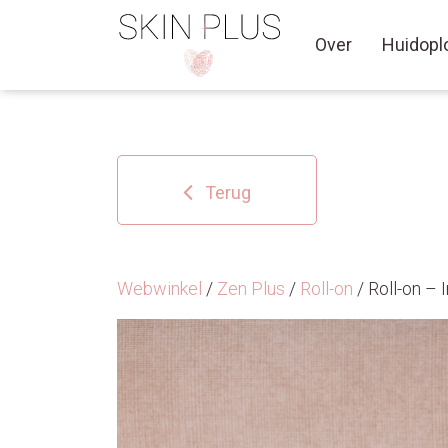
Over
Huidopl
Terug
Webwinkel
/
Zen Plus
/
Roll-on
/ Roll-on – 