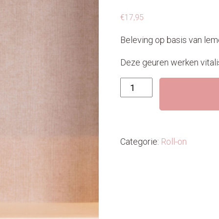
€
17,95
Beleving op basis van lem
Deze geuren werken vitali
Roll-
Toevoegen a
on
-
In-
en
Categorie:
Roll-on
ontspanning
aantal