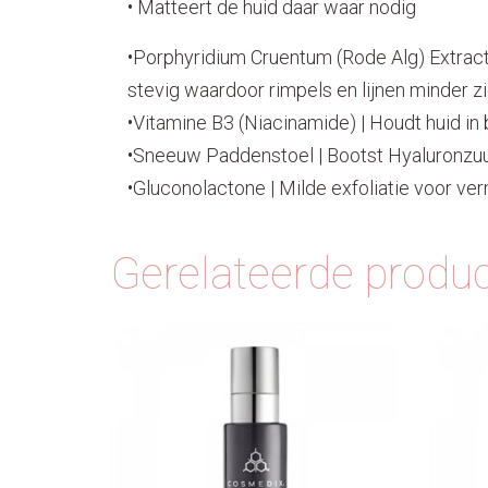
• Matteert de huid daar waar nodig
•
Porphyridium Cruentum (Rode Alg) Extrac
stevig waardoor rimpels en lijnen minder zi
•
Vitamine B3 (Niacinamide) |
Houdt huid in
•
Sneeuw Paddenstoel |
Bootst Hyaluronzuu
•
Gluconolactone |
Milde exfoliatie voor ver
Gerelateerde produ