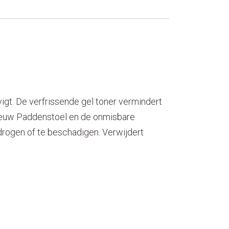
vigt. De verfrissende gel toner
vermindert
euw Paddenstoel
en de onmisbare
e drogen of te beschadigen.
Verwijdert