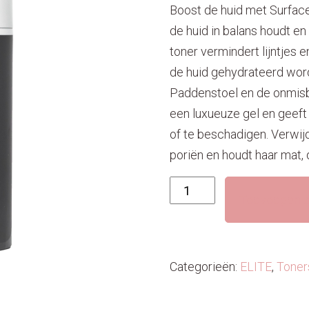
Boost de huid met Surface
de huid in balans houdt en
toner
vermindert lijntjes
en
de huid gehydrateerd wor
Paddenstoel
en de onmisba
een luxueuze gel en geeft 
of te beschadigen.
Verwij
poriën en houdt haar mat, 
Surface
Toevoegen a
revival
aantal
Categorieën:
ELITE
,
Toner