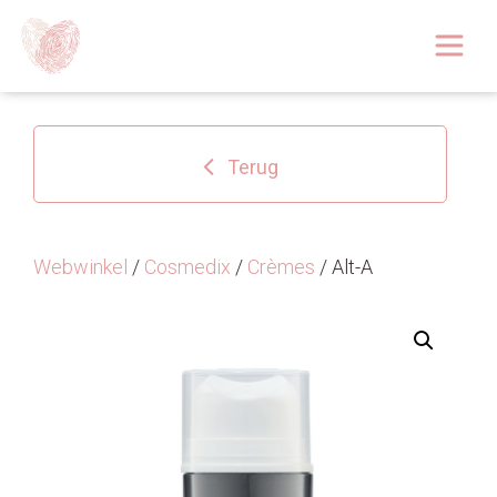
Afspraak boeken
Over
Terug
Huidoplossingen
Behandelingen
Webwinkel
/
Cosmedix
/
Crèmes
/ Alt-A
Tarieven 2026
Blog
Webshop
Afspraak