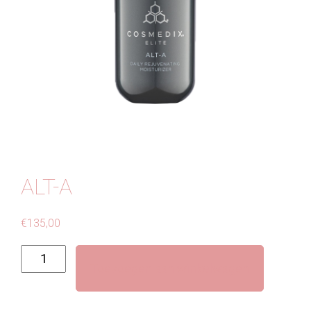
Contact
ALT-A
€
135,00
Alt-
Toevoegen aan winkelwagen
A
aantal