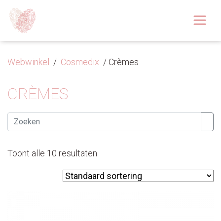
Afspraak boeken
Over
Webwinkel
/
Cosmedix
/ Crèmes
Huidoplossingen
CRÈMES
Behandelingen
Zoeken
Tarieven 2026
Toont alle 10 resultaten
Blog
Webshop
Afspraak