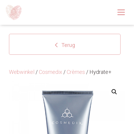
Afspraak boeken
Over
Terug
Huidoplossingen
Behandelingen
Webwinkel
/
Cosmedix
/
Crèmes
/ Hydrate+
Tarieven 2026
Blog
Webshop
Afspraak