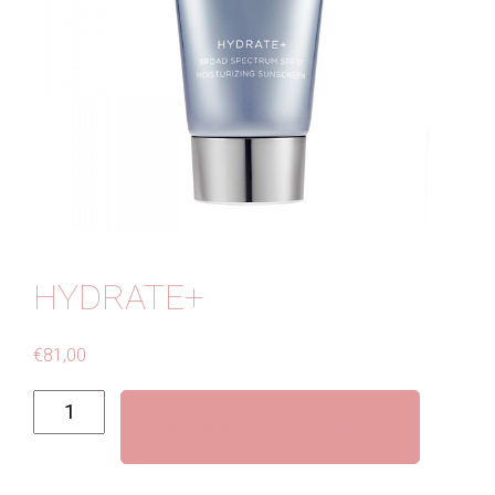
Contact
HYDRATE+
€
81,00
Hydrate+
Toevoegen aan winkelwagen
aantal