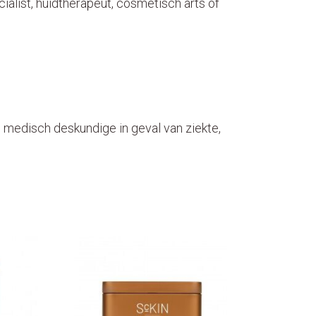
alist, huidtherapeut, cosmetisch arts of
n medisch deskundige in geval van ziekte,