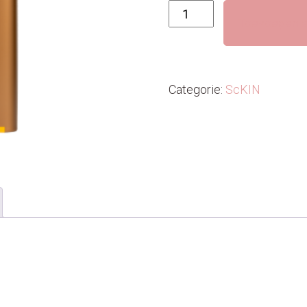
Collagen+
Toevoegen a
aantal
Categorie:
ScKIN