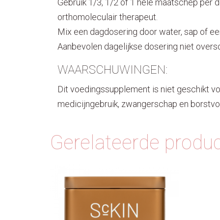
Gebruik 1/3, 1/2 of 1 hele maatschep per d
orthomoleculair therapeut.
Mix een dagdosering door water, sap of ee
Aanbevolen dagelijkse dosering niet oversc
WAARSCHUWINGEN:
Dit voedingssupplement is niet geschikt vo
medicijngebruik, zwangerschap en borstvoe
Gerelateerde produ