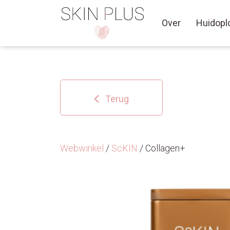
Over
Huidopl
Terug
Webwinkel
/
ScKIN
/ Collagen+