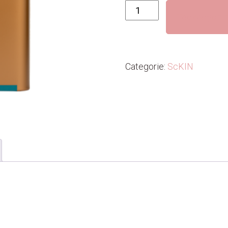
Super
Toevoegen a
Greens+
aantal
Categorie:
ScKIN