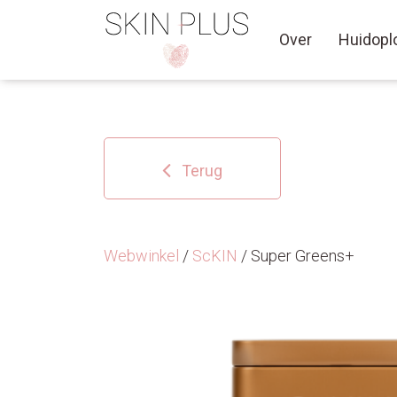
Over
Huidopl
Terug
Webwinkel
/
ScKIN
/ Super Greens+