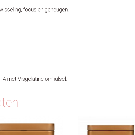
isseling, focus en geheugen.
A met Visgelatine omhulsel.
cten