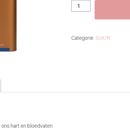
Omega+
Toevoegen a
Familypack
aantal
Categorie:
ScKIN
 ons hart en bloedvaten.