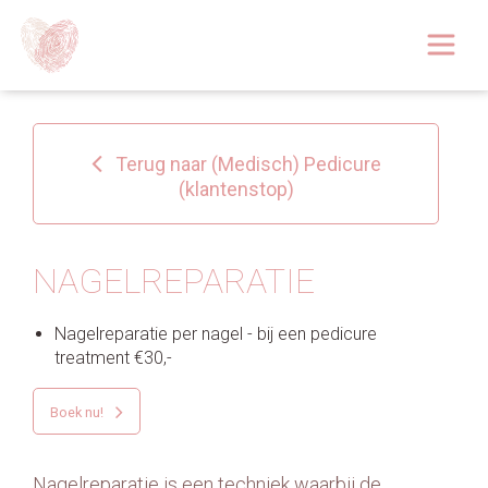
Afspraak boeken
Over
Terug naar (Medisch) Pedicure
Huidoplossingen
(klantenstop)
Behandelingen
NAGELREPARATIE
Tarieven 2026
Nagelreparatie per nagel - bij een pedicure
Blog
treatment
€
30,-
Webshop
Boek nu!
Afspraak
Nagelreparatie is een techniek waarbij de